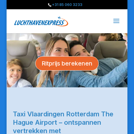
+31 85 060 3233
Ritprijs berekenen
Taxi Vlaardingen Rotterdam The
Hague Airport – ontspannen
vertrekken met