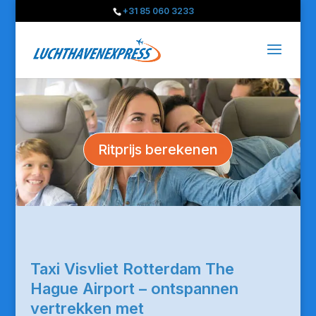
+31 85 060 3233
Ritprijs berekenen
Taxi Visvliet Rotterdam The
Hague Airport – ontspannen
vertrekken met