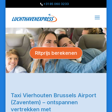
+31 85 060 3233
Ritprijs berekenen
Taxi Vierhouten Brussels Airport
(Zaventem) – ontspannen
vertrekken met