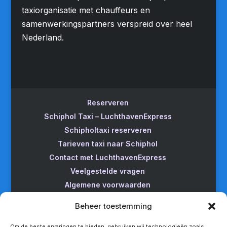
taxiorganisatie met chauffeurs en
samenwerkingspartners verspreid over heel
Nederland.
Reserveren
Schiphol Taxi – LuchthavenExpress
Schipholtaxi reserveren
Tarieven taxi naar Schiphol
Contact met LuchthavenExpress
Veelgestelde vragen
Algemene voorwaarden
Betrouwbare taxi naar Schiphol
Beheer toestemming
Wijzigen/annuleren
Taxi van Almere naar Schiphol
Om de beste ervaringen te bieden, gebruiken wij technologieën zoals