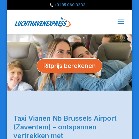
+31 85 060 3233
Ritprijs berekenen
Taxi Vianen Nb Brussels Airport
(Zaventem) – ontspannen
vertrekken met