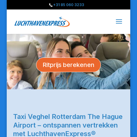
+31 85 060 3233
Ritprijs berekenen
Taxi Veghel Rotterdam The Hague
Airport – ontspannen vertrekken
met LuchthavenExpress®