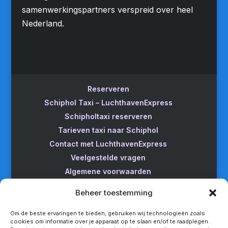
samenwerkingspartners verspreid over heel
Nederland.
Reserveren
Schiphol Taxi – LuchthavenExpress
Schipholtaxi reserveren
Tarieven taxi naar Schiphol
Contact met LuchthavenExpress
Veelgestelde vragen
Algemene voorwaarden
Betrouwbare taxi naar Schiphol
Beheer toestemming
Wijzigen/annuleren
Taxi van Almere naar Schiphol
Om de beste ervaringen te bieden, gebruiken wij technologieën zoals
cookies om informatie over je apparaat op te slaan en/of te raadplegen.
Taxi Amsterdam naar Schiphol