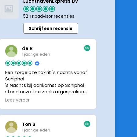
LuchthavenExpress BV
52 Tripadvisor recensies
Schrijf een recensie
de B
1 jaar geleden
Een zorgeloze taxirit 's nachts vanaf
Schiphol
's Nachts bij aankomst op Schiphol
stond onze taxi zoals afgesproken
keurig te wachten. Dankzij de goede
Lees verder
en directe communicatie met de
chauffeur wisten we precies waar de
taxi stond. Ralph is een vriendelijke
chauffeur, met een prachtige auto
Ton S
was het een comfortabele rit. Graag
1 jaar geleden
tot de volgende de keer.