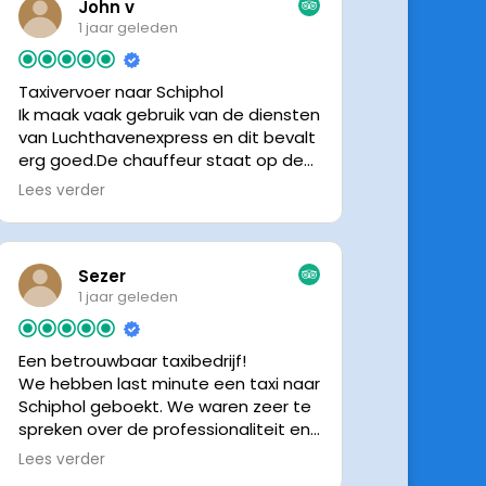
John v
1 jaar geleden
Taxivervoer naar Schiphol
Ik maak vaak gebruik van de diensten
van Luchthavenexpress en dit bevalt
erg goed.De chauffeur staat op de
afgesproken tijd klaar om je op te
Lees verder
halen en bij aankomst op Schiphol
neemt de chauffeur direct contact
op om door te geven waar hij klaar
staat.Altijd nette chauffeurs, en in
Sezer
mijn geval is het voordeliger dan
1 jaar geleden
parkeren op P3 bij 9 dagen parkeren.
En dan hopen dat je auto geen
Een betrouwbaar taxibedrijf!
schade heeft ivm de krappe
We hebben last minute een taxi naar
parkeervakken. Ik beveel
Schiphol geboekt. We waren zeer te
Luchthavenexpress dan ook zeker
spreken over de professionaliteit en
aan.
vriendelijkheid van luchthavenexpres!
Lees verder
De eigenaar van het bedrijf