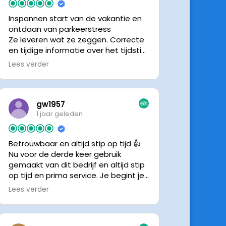
Inspannen start van de vakantie en
ontdaan van parkeerstress
Ze leveren wat ze zeggen. Correcte
en tijdige informatie over het tijdstip
van ophalen. Voldeed ook nu weer
Lees verder
aan de verwachtingen.
gw1957
1 jaar geleden
Betrouwbaar en altijd stip op tijd 👍
Nu voor de derde keer gebruik
gemaakt van dit bedrijf en altijd stip
op tijd en prima service. Je begint je
vakantie zonder zorgen iig. 👍👍
Lees verder