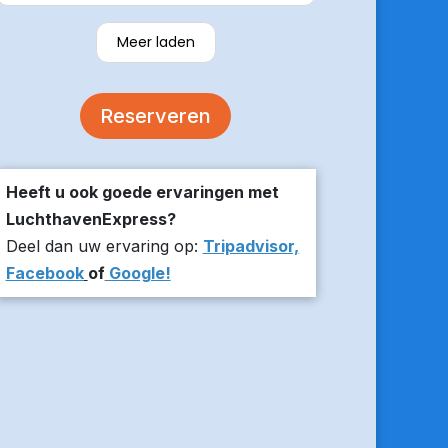
verzekerde om er op tijd te zijn en
stuurde z’n live locatie een paar
Meer laden
minuten voor aanvang bij ons thuis.
De auto was comfortabel. Een
volgende keer zou ik weer hier
Reserveren
boeken!
Heeft u ook goede ervaringen met
LuchthavenExpress?
Deel dan uw ervaring op:
Tripadvisor,
Facebook
of
Google!