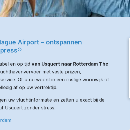
ague Airport – ontspannen
xpress®
bel en op tijd
van Usquert naar Rotterdam The
 luchthavenvervoer met vaste prijzen,
service. Of u nu woont in een rustige woonwijk of
lledig af op uw vertrektijd.
n uw vluchtinformatie en zetten u exact bij de
naf Usquert zonder stress.
erdam