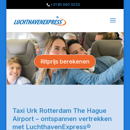
+31 85 060 3233
Ritprijs berekenen
Taxi Urk Rotterdam The Hague
Airport – ontspannen vertrekken
met LuchthavenExpress®