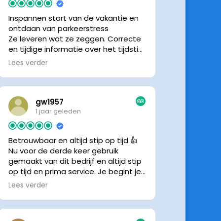
Inspannen start van de vakantie en
ontdaan van parkeerstress
Ze leveren wat ze zeggen. Correcte
en tijdige informatie over het tijdstip
van ophalen. Voldeed ook nu weer
Lees verder
aan de verwachtingen.
gw1957
1 jaar geleden
Betrouwbaar en altijd stip op tijd 👍
Nu voor de derde keer gebruik
gemaakt van dit bedrijf en altijd stip
op tijd en prima service. Je begint je
vakantie zonder zorgen iig. 👍👍
Lees verder