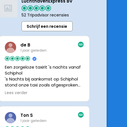
LuchthavenExpress BV
52 Tripadvisor recensies
Schrijf een recensie
de B
1 jaar geleden
Een zorgeloze taxirit 's nachts vanaf
Schiphol
's Nachts bij aankomst op Schiphol
stond onze taxi zoals afgesproken
keurig te wachten. Dankzij de goede
Lees verder
en directe communicatie met de
chauffeur wisten we precies waar de
taxi stond. Ralph is een vriendelijke
chauffeur, met een prachtige auto
Ton S
was het een comfortabele rit. Graag
1 jaar geleden
tot de volgende de keer.