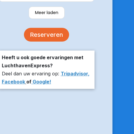
verzekerde om er op tijd te zijn en
stuurde z’n live locatie een paar
Meer laden
minuten voor aanvang bij ons thuis.
De auto was comfortabel. Een
volgende keer zou ik weer hier
Reserveren
boeken!
Heeft u ook goede ervaringen met
LuchthavenExpress?
Deel dan uw ervaring op:
Tripadvisor,
Facebook
of
Google!