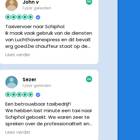
John v
1 jaar geleden
Taxivervoer naar Schiphol
Ik maak vaak gebruik van de diensten
van Luchthavenexpress en dit bevalt
erg goed.De chauffeur staat op de
afgesproken tijd klaar om je op te
Lees verder
halen en bij aankomst op Schiphol
neemt de chauffeur direct contact
op om door te geven waar hij klaar
staat.Altijd nette chauffeurs, en in
Sezer
mijn geval is het voordeliger dan
1 jaar geleden
parkeren op P3 bij 9 dagen parkeren.
En dan hopen dat je auto geen
Een betrouwbaar taxibedrijf!
schade heeft ivm de krappe
We hebben last minute een taxi naar
parkeervakken. Ik beveel
Schiphol geboekt. We waren zeer te
Luchthavenexpress dan ook zeker
spreken over de professionaliteit en
aan.
vriendelijkheid van luchthavenexpres!
Lees verder
De eigenaar van het bedrijf