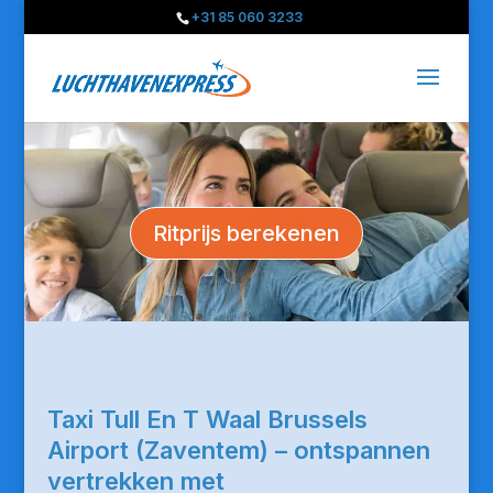
+31 85 060 3233
Ritprijs berekenen
Taxi Tull En T Waal Brussels
Airport (Zaventem) – ontspannen
vertrekken met