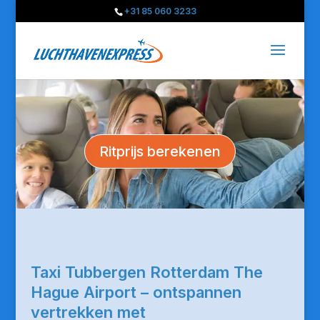
+31 85 060 3233
Ritprijs berekenen
Taxi Tubbergen Rotterdam The
Hague Airport – ontspannen
vertrekken met