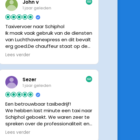
John v
1 jaar geleden
Taxivervoer naar Schiphol
Ik maak vaak gebruik van de diensten
van Luchthavenexpress en dit bevalt
erg goed.De chauffeur staat op de
afgesproken tijd klaar om je op te
Lees verder
halen en bij aankomst op Schiphol
neemt de chauffeur direct contact
op om door te geven waar hij klaar
staat.Altijd nette chauffeurs, en in
Sezer
mijn geval is het voordeliger dan
1 jaar geleden
parkeren op P3 bij 9 dagen parkeren.
En dan hopen dat je auto geen
Een betrouwbaar taxibedrijf!
schade heeft ivm de krappe
We hebben last minute een taxi naar
parkeervakken. Ik beveel
Schiphol geboekt. We waren zeer te
Luchthavenexpress dan ook zeker
spreken over de professionaliteit en
aan.
vriendelijkheid van luchthavenexpres!
Lees verder
De eigenaar van het bedrijf