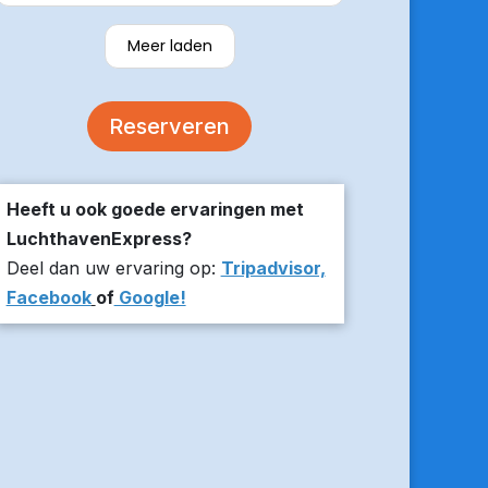
verzekerde om er op tijd te zijn en
stuurde z’n live locatie een paar
Meer laden
minuten voor aanvang bij ons thuis.
De auto was comfortabel. Een
volgende keer zou ik weer hier
Reserveren
boeken!
Heeft u ook goede ervaringen met
LuchthavenExpress?
Deel dan uw ervaring op:
Tripadvisor,
Facebook
of
Google!