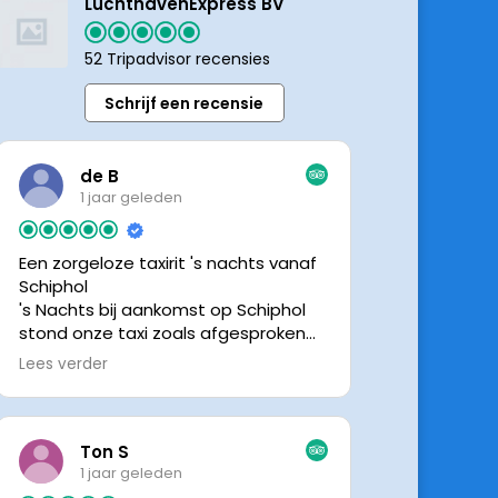
LuchthavenExpress BV
52 Tripadvisor recensies
Schrijf een recensie
de B
1 jaar geleden
Een zorgeloze taxirit 's nachts vanaf
Schiphol
's Nachts bij aankomst op Schiphol
stond onze taxi zoals afgesproken
keurig te wachten. Dankzij de goede
Lees verder
en directe communicatie met de
chauffeur wisten we precies waar de
taxi stond. Ralph is een vriendelijke
chauffeur, met een prachtige auto
Ton S
was het een comfortabele rit. Graag
1 jaar geleden
tot de volgende de keer.