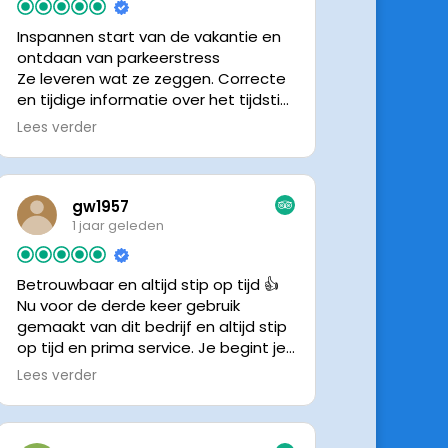
Inspannen start van de vakantie en
ontdaan van parkeerstress
Ze leveren wat ze zeggen. Correcte
en tijdige informatie over het tijdstip
van ophalen. Voldeed ook nu weer
Lees verder
aan de verwachtingen.
gw1957
1 jaar geleden
Betrouwbaar en altijd stip op tijd 👍
Nu voor de derde keer gebruik
gemaakt van dit bedrijf en altijd stip
op tijd en prima service. Je begint je
vakantie zonder zorgen iig. 👍👍
Lees verder