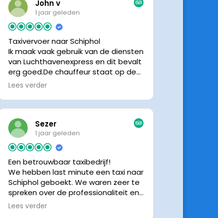
John v
1 jaar geleden
Taxivervoer naar Schiphol
Ik maak vaak gebruik van de diensten
van Luchthavenexpress en dit bevalt
erg goed.De chauffeur staat op de
afgesproken tijd klaar om je op te
Lees verder
halen en bij aankomst op Schiphol
neemt de chauffeur direct contact
op om door te geven waar hij klaar
staat.Altijd nette chauffeurs, en in
Sezer
mijn geval is het voordeliger dan
1 jaar geleden
parkeren op P3 bij 9 dagen parkeren.
En dan hopen dat je auto geen
Een betrouwbaar taxibedrijf!
schade heeft ivm de krappe
We hebben last minute een taxi naar
parkeervakken. Ik beveel
Schiphol geboekt. We waren zeer te
Luchthavenexpress dan ook zeker
spreken over de professionaliteit en
aan.
vriendelijkheid van luchthavenexpres!
Lees verder
De eigenaar van het bedrijf