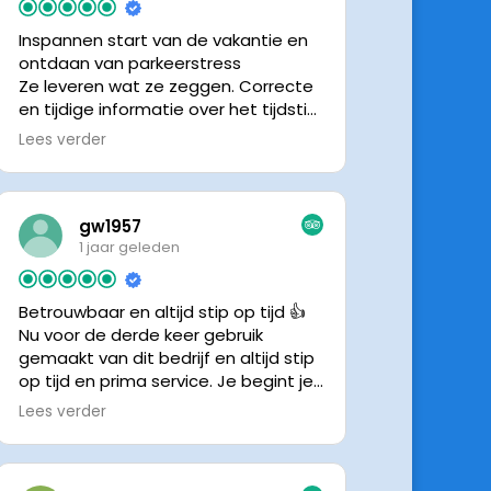
Inspannen start van de vakantie en
ontdaan van parkeerstress
Ze leveren wat ze zeggen. Correcte
en tijdige informatie over het tijdstip
van ophalen. Voldeed ook nu weer
Lees verder
aan de verwachtingen.
gw1957
1 jaar geleden
Betrouwbaar en altijd stip op tijd 👍
Nu voor de derde keer gebruik
gemaakt van dit bedrijf en altijd stip
op tijd en prima service. Je begint je
vakantie zonder zorgen iig. 👍👍
Lees verder