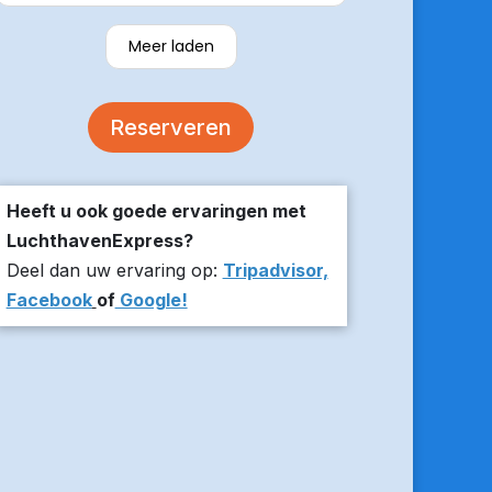
verzekerde om er op tijd te zijn en
stuurde z’n live locatie een paar
Meer laden
minuten voor aanvang bij ons thuis.
De auto was comfortabel. Een
volgende keer zou ik weer hier
Reserveren
boeken!
Heeft u ook goede ervaringen met
LuchthavenExpress?
Deel dan uw ervaring op:
Tripadvisor,
Facebook
of
Google!