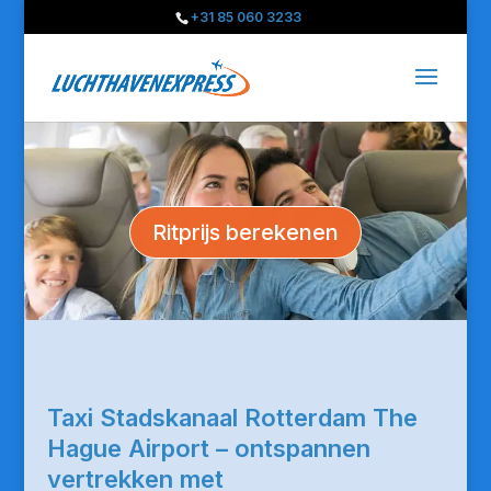
+31 85 060 3233
Ritprijs berekenen
Taxi Stadskanaal Rotterdam The
Hague Airport – ontspannen
vertrekken met