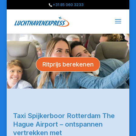
+31 85 060 3233
Ritprijs berekenen
Taxi Spijkerboor Rotterdam The
Hague Airport – ontspannen
vertrekken met