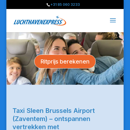
+31 85 060 3233
Ritprijs berekenen
Taxi Sleen Brussels Airport
(Zaventem) – ontspannen
vertrekken met