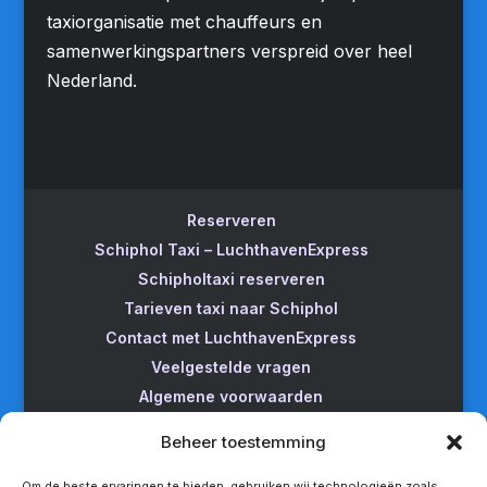
taxiorganisatie met chauffeurs en
samenwerkingspartners verspreid over heel
Nederland.
Reserveren
Schiphol Taxi – LuchthavenExpress
Schipholtaxi reserveren
Tarieven taxi naar Schiphol
Contact met LuchthavenExpress
Veelgestelde vragen
Algemene voorwaarden
Betrouwbare taxi naar Schiphol
Beheer toestemming
Wijzigen/annuleren
Taxi van Almere naar Schiphol
Om de beste ervaringen te bieden, gebruiken wij technologieën zoals