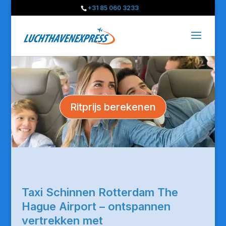
+31 85 060 3233
Ritprijs berekenen
Taxi Schinnen Rotterdam The
Hague Airport – ontspannen
vertrekken met