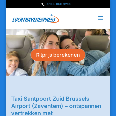
+31 85 060 3233
Ritprijs berekenen
Taxi Santpoort Zuid Brussels
Airport (Zaventem) – ontspannen
vertrekken met