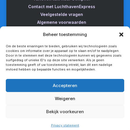
Contact met LuchthavenExpress
Veelgestelde vragen
Algemene voorwaarden
Betrouwbare taxi naar Schiphol
Beheer toestemming
Wijzigen/annuleren
Taxi van Almere naar Schiphol
Om de beste ervaringen te bieden, gebruiken wij technologieën zoals
cookies om informatie over je apparaat op te slaan en/of te raadplegen.
Taxi Amsterdam naar Schiphol
Door in te stemmen met deze technologieën kunnen wij gegevens zoals
surfgedrag of unieke ID's op deze site verwerken. Als je geen
Betrouwbare taxi van Apeldoorn naar Schiphol
toestemming geeft of uw toestemming intrekt, kan dit een nadelige
Taxi service Enschede Schiphol
invloed hebben op bepaalde functies en mogelijkheden.
Betrouwbare taxi van Groningen naar Schiphol
Snel een taxi van Lelystad naar Schiphol
Accepteren
Van Nijmegen naar Schiphol met de taxi
Weigeren
Rotterdam Schiphol met LuchthavenExpress
Privacy statement
Bekijk voorkeuren
Copyright - LuchthavenExpress®
Privacy statement