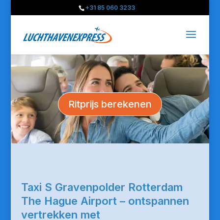
+31 85 060 3233
Ritprijs berekenen
Taxi S Gravenpolder Rotterdam
The Hague Airport – ontspannen
vertrekken met