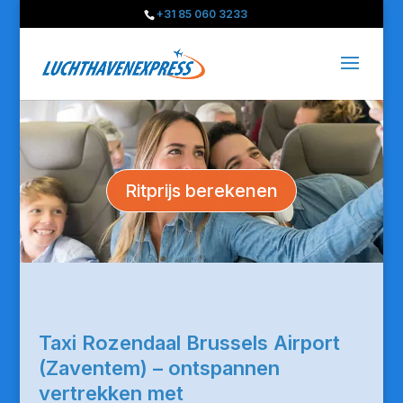
+31 85 060 3233
Ritprijs berekenen
Taxi Rozendaal Brussels Airport
(Zaventem) – ontspannen
vertrekken met