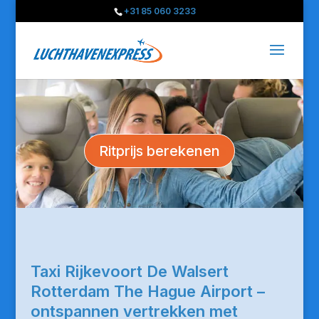
+31 85 060 3233
Ritprijs berekenen
Taxi Rijkevoort De Walsert
Rotterdam The Hague Airport –
ontspannen vertrekken met