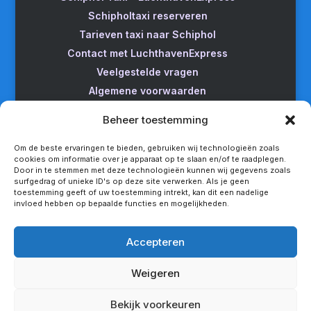
Schipholtaxi reserveren
Tarieven taxi naar Schiphol
Contact met LuchthavenExpress
Veelgestelde vragen
Algemene voorwaarden
Betrouwbare taxi naar Schiphol
Beheer toestemming
Wijzigen/annuleren
Taxi van Almere naar Schiphol
Om de beste ervaringen te bieden, gebruiken wij technologieën zoals
cookies om informatie over je apparaat op te slaan en/of te raadplegen.
Taxi Amsterdam naar Schiphol
Door in te stemmen met deze technologieën kunnen wij gegevens zoals
surfgedrag of unieke ID's op deze site verwerken. Als je geen
Betrouwbare taxi van Apeldoorn naar Schiphol
toestemming geeft of uw toestemming intrekt, kan dit een nadelige
Taxi service Enschede Schiphol
invloed hebben op bepaalde functies en mogelijkheden.
Betrouwbare taxi van Groningen naar Schiphol
Snel een taxi van Lelystad naar Schiphol
Accepteren
Van Nijmegen naar Schiphol met de taxi
Weigeren
Rotterdam Schiphol met LuchthavenExpress
Privacy statement
Bekijk voorkeuren