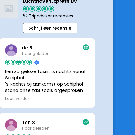
LuchthavenExpress BV
52 Tripadvisor recensies
Schrijf een recensie
de B
1 jaar geleden
Een zorgeloze taxirit 's nachts vanaf
Schiphol
's Nachts bij aankomst op Schiphol
stond onze taxi zoals afgesproken
keurig te wachten. Dankzij de goede
Lees verder
en directe communicatie met de
chauffeur wisten we precies waar de
taxi stond. Ralph is een vriendelijke
chauffeur, met een prachtige auto
Ton S
was het een comfortabele rit. Graag
1 jaar geleden
tot de volgende de keer.