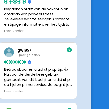
Inspannen start van de vakantie en
ontdaan van parkeerstress
Ze leveren wat ze zeggen. Correcte
en tijdige informatie over het tijdstip
van ophalen. Voldeed ook nu weer
Lees verder
aan de verwachtingen.
gw1957
1 jaar geleden
Betrouwbaar en altijd stip op tijd 👍
Nu voor de derde keer gebruik
gemaakt van dit bedrijf en altijd stip
op tijd en prima service. Je begint je
vakantie zonder zorgen iig. 👍👍
Lees verder