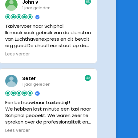
John v
1 jaar geleden
Taxivervoer naar Schiphol
Ik maak vaak gebruik van de diensten
van Luchthavenexpress en dit bevalt
erg goed.De chauffeur staat op de
afgesproken tijd klaar om je op te
Lees verder
halen en bij aankomst op Schiphol
neemt de chauffeur direct contact
op om door te geven waar hij klaar
staat.Altijd nette chauffeurs, en in
Sezer
mijn geval is het voordeliger dan
1 jaar geleden
parkeren op P3 bij 9 dagen parkeren.
En dan hopen dat je auto geen
Een betrouwbaar taxibedrijf!
schade heeft ivm de krappe
We hebben last minute een taxi naar
parkeervakken. Ik beveel
Schiphol geboekt. We waren zeer te
Luchthavenexpress dan ook zeker
spreken over de professionaliteit en
aan.
vriendelijkheid van luchthavenexpres!
Lees verder
De eigenaar van het bedrijf