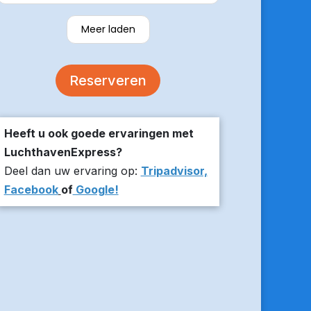
verzekerde om er op tijd te zijn en
stuurde z’n live locatie een paar
Meer laden
minuten voor aanvang bij ons thuis.
De auto was comfortabel. Een
volgende keer zou ik weer hier
Reserveren
boeken!
Heeft u ook goede ervaringen met
LuchthavenExpress?
Deel dan uw ervaring op:
Tripadvisor,
Facebook
of
Google!