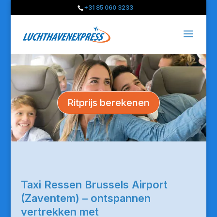
+31 85 060 3233
Ritprijs berekenen
Taxi Ressen Brussels Airport
(Zaventem) – ontspannen
vertrekken met