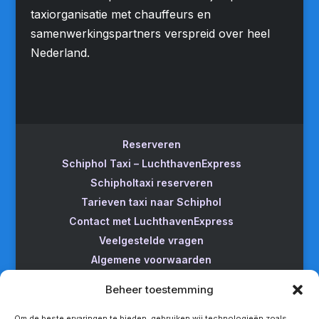
taxiorganisatie met chauffeurs en
samenwerkingspartners verspreid over heel
Nederland.
Reserveren
Schiphol Taxi – LuchthavenExpress
Schipholtaxi reserveren
Tarieven taxi naar Schiphol
Contact met LuchthavenExpress
Veelgestelde vragen
Algemene voorwaarden
Betrouwbare taxi naar Schiphol
Beheer toestemming
Wijzigen/annuleren
Taxi van Almere naar Schiphol
Om de beste ervaringen te bieden, gebruiken wij technologieën zoals