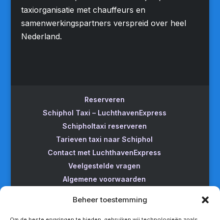
taxiorganisatie met chauffeurs en
samenwerkingspartners verspreid over heel
Nederland.
Reserveren
Schiphol Taxi – LuchthavenExpress
Schipholtaxi reserveren
Tarieven taxi naar Schiphol
Contact met LuchthavenExpress
Veelgestelde vragen
Algemene voorwaarden
Betrouwbare taxi naar Schiphol
Beheer toestemming
Wijzigen/annuleren
Taxi van Almere naar Schiphol
Om de beste ervaringen te bieden, gebruiken wij technologieën zoals