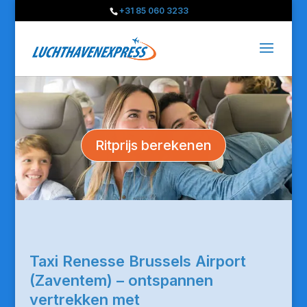
+31 85 060 3233
Ritprijs berekenen
Taxi Renesse Brussels Airport
(Zaventem) – ontspannen
vertrekken met