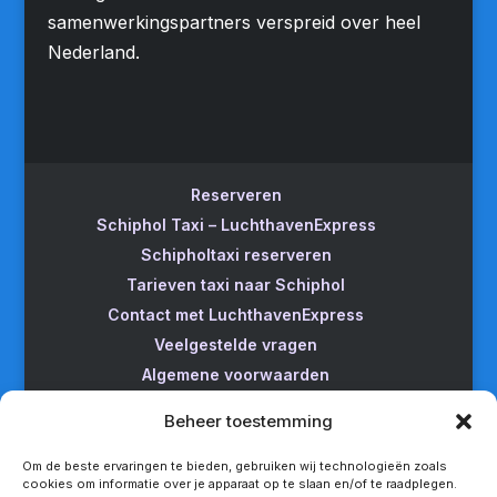
samenwerkingspartners verspreid over heel
Nederland.
Reserveren
Schiphol Taxi – LuchthavenExpress
Schipholtaxi reserveren
Tarieven taxi naar Schiphol
Contact met LuchthavenExpress
Veelgestelde vragen
Algemene voorwaarden
Betrouwbare taxi naar Schiphol
Beheer toestemming
Wijzigen/annuleren
Taxi van Almere naar Schiphol
Om de beste ervaringen te bieden, gebruiken wij technologieën zoals
cookies om informatie over je apparaat op te slaan en/of te raadplegen.
Taxi Amsterdam naar Schiphol