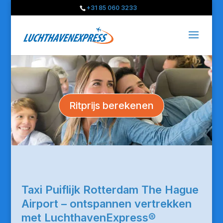
+31 85 060 3233
Ritprijs berekenen
Taxi Puiflijk Rotterdam The Hague
Airport – ontspannen vertrekken
met LuchthavenExpress®