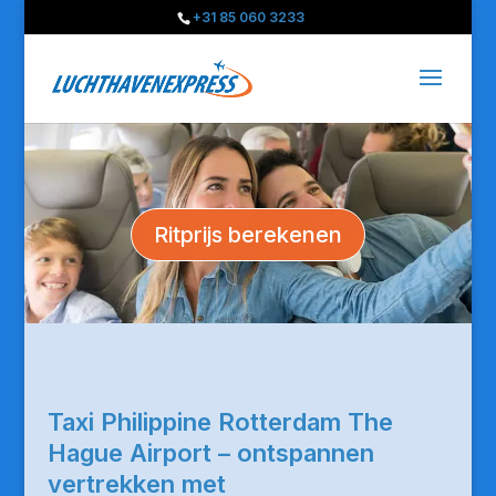
+31 85 060 3233
Ritprijs berekenen
Taxi Philippine Rotterdam The
Hague Airport – ontspannen
vertrekken met