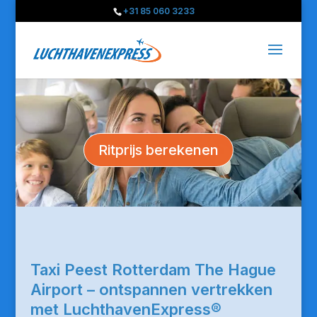
+31 85 060 3233
Ritprijs berekenen
Taxi Peest Rotterdam The Hague
Airport – ontspannen vertrekken
met LuchthavenExpress®