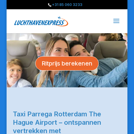
+31 85 060 3233
Ritprijs berekenen
Taxi Parrega Rotterdam The
Hague Airport – ontspannen
vertrekken met