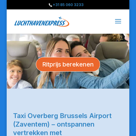
+31 85 060 3233
Ritprijs berekenen
Taxi Overberg Brussels Airport
(Zaventem) – ontspannen
vertrekken met