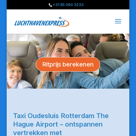
+31 85 060 3233
Ritprijs berekenen
Taxi Oudesluis Rotterdam The
Hague Airport – ontspannen
vertrekken met