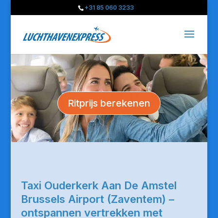
+31 85 060 3233
Ritprijs berekenen
Taxi Ouderkerk Aan De Amstel
Brussels Airport (Zaventem) –
ontspannen vertrekken met