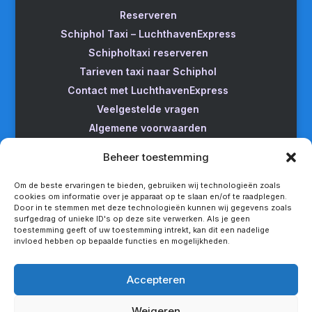
Reserveren
Schiphol Taxi – LuchthavenExpress
Schipholtaxi reserveren
Tarieven taxi naar Schiphol
Contact met LuchthavenExpress
Veelgestelde vragen
Algemene voorwaarden
Betrouwbare taxi naar Schiphol
Beheer toestemming
Wijzigen/annuleren
Taxi van Almere naar Schiphol
Om de beste ervaringen te bieden, gebruiken wij technologieën zoals
cookies om informatie over je apparaat op te slaan en/of te raadplegen.
Taxi Amsterdam naar Schiphol
Door in te stemmen met deze technologieën kunnen wij gegevens zoals
surfgedrag of unieke ID's op deze site verwerken. Als je geen
Betrouwbare taxi van Apeldoorn naar Schiphol
toestemming geeft of uw toestemming intrekt, kan dit een nadelige
Taxi service Enschede Schiphol
invloed hebben op bepaalde functies en mogelijkheden.
Betrouwbare taxi van Groningen naar Schiphol
Snel een taxi van Lelystad naar Schiphol
Accepteren
Van Nijmegen naar Schiphol met de taxi
Weigeren