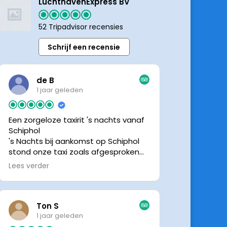
LuchthavenExpress BV
52 Tripadvisor recensies
Schrijf een recensie
de B
1 jaar geleden
Een zorgeloze taxirit 's nachts vanaf
Schiphol
's Nachts bij aankomst op Schiphol
stond onze taxi zoals afgesproken
keurig te wachten. Dankzij de goede
Lees verder
en directe communicatie met de
chauffeur wisten we precies waar de
taxi stond. Ralph is een vriendelijke
chauffeur, met een prachtige auto
Ton S
was het een comfortabele rit. Graag
1 jaar geleden
tot de volgende de keer.