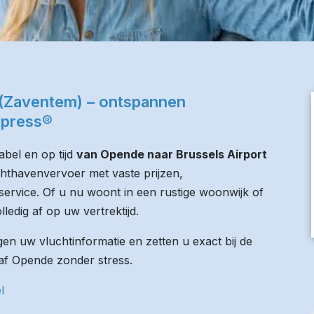
 (Zaventem) – ontspannen
xpress®
bel en op tijd
van Opende naar Brussels Airport
uchthavenvervoer met vaste prijzen,
service. Of u nu woont in een rustige woonwijk of
lledig af op uw vertrektijd.
n uw vluchtinformatie en zetten u exact bij de
anaf Opende zonder stress.
l