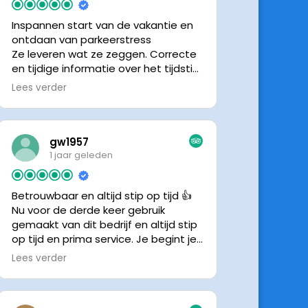
Inspannen start van de vakantie en
ontdaan van parkeerstress
Ze leveren wat ze zeggen. Correcte
en tijdige informatie over het tijdstip
van ophalen. Voldeed ook nu weer
Lees verder
aan de verwachtingen.
gw1957
1 jaar geleden
Betrouwbaar en altijd stip op tijd 👍
Nu voor de derde keer gebruik
gemaakt van dit bedrijf en altijd stip
op tijd en prima service. Je begint je
vakantie zonder zorgen iig. 👍👍
Lees verder