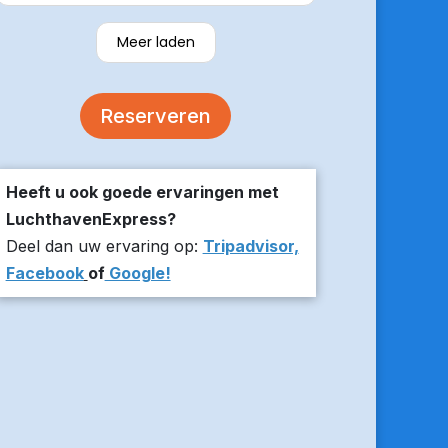
verzekerde om er op tijd te zijn en
stuurde z’n live locatie een paar
Meer laden
minuten voor aanvang bij ons thuis.
De auto was comfortabel. Een
volgende keer zou ik weer hier
Reserveren
boeken!
Heeft u ook goede ervaringen met
LuchthavenExpress?
Deel dan uw ervaring op:
Tripadvisor,
Facebook
of
Google!