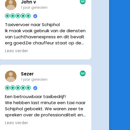
John v
1 jaar geleden
Taxivervoer naar Schiphol
Ik maak vaak gebruik van de diensten
van Luchthavenexpress en dit bevalt
erg goed.De chauffeur staat op de
afgesproken tijd klaar om je op te
Lees verder
halen en bij aankomst op Schiphol
neemt de chauffeur direct contact
op om door te geven waar hij klaar
staat.Altijd nette chauffeurs, en in
Sezer
mijn geval is het voordeliger dan
1 jaar geleden
parkeren op P3 bij 9 dagen parkeren.
En dan hopen dat je auto geen
Een betrouwbaar taxibedrijf!
schade heeft ivm de krappe
We hebben last minute een taxi naar
parkeervakken. Ik beveel
Schiphol geboekt. We waren zeer te
Luchthavenexpress dan ook zeker
spreken over de professionaliteit en
aan.
vriendelijkheid van luchthavenexpres!
Lees verder
De eigenaar van het bedrijf