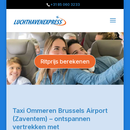
+31 85 060 3233
Ritprijs berekenen
Taxi Ommeren Brussels Airport
(Zaventem) – ontspannen
vertrekken met