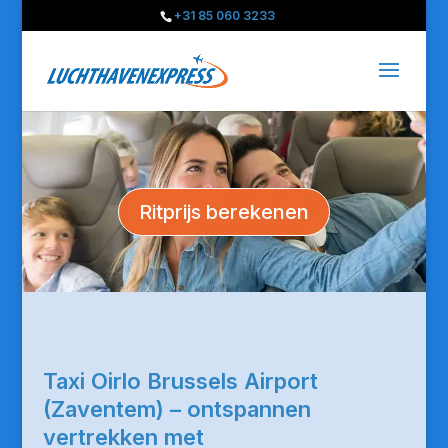
+31 85 060 3233
Ritprijs berekenen
Taxi Oirlo Brussels Airport
(Zaventem) – ontspannen
vertrekken met