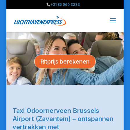
+31 85 060 3233
Ritprijs berekenen
Taxi Odoornerveen Brussels
Airport (Zaventem) – ontspannen
vertrekken met