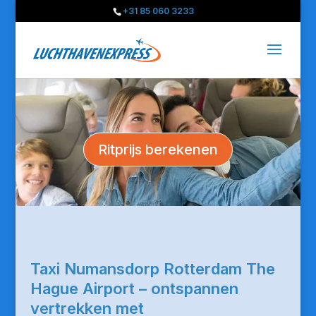
+31 85 060 3233
Ritprijs berekenen
Taxi Numansdorp Rotterdam The
Hague Airport – ontspannen
vertrekken met