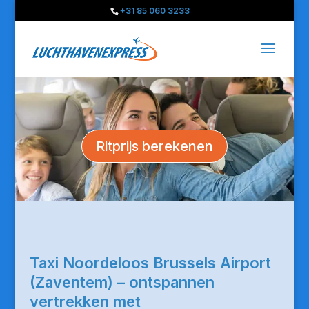
+31 85 060 3233
Ritprijs berekenen
Taxi Noordeloos Brussels Airport
(Zaventem) – ontspannen
vertrekken met