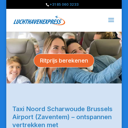
+31 85 060 3233
Ritprijs berekenen
Taxi Noord Scharwoude Brussels
Airport (Zaventem) – ontspannen
vertrekken met