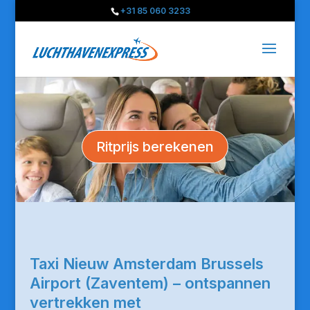
+31 85 060 3233
Ritprijs berekenen
Taxi Nieuw Amsterdam Brussels
Airport (Zaventem) – ontspannen
vertrekken met