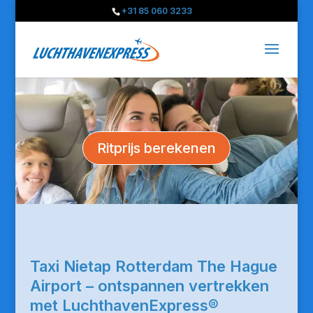
+31 85 060 3233
Ritprijs berekenen
Taxi Nietap Rotterdam The Hague
Airport – ontspannen vertrekken
met LuchthavenExpress®