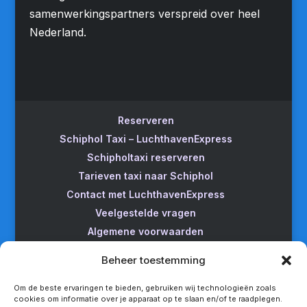
samenwerkingspartners verspreid over heel
Nederland.
Reserveren
Schiphol Taxi – LuchthavenExpress
Schipholtaxi reserveren
Tarieven taxi naar Schiphol
Contact met LuchthavenExpress
Veelgestelde vragen
Algemene voorwaarden
Betrouwbare taxi naar Schiphol
Beheer toestemming
Wijzigen/annuleren
Taxi van Almere naar Schiphol
Om de beste ervaringen te bieden, gebruiken wij technologieën zoals
cookies om informatie over je apparaat op te slaan en/of te raadplegen.
Taxi Amsterdam naar Schiphol