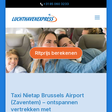
+31 85 060 3233
Ritprijs berekenen
Taxi Nietap Brussels Airport
(Zaventem) – ontspannen
vertrekken met