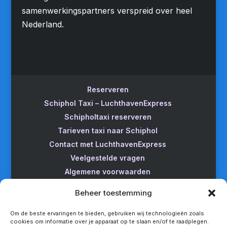
samenwerkingspartners verspreid over heel
Nederland.
Reserveren
Schiphol Taxi – LuchthavenExpress
Schipholtaxi reserveren
Tarieven taxi naar Schiphol
Contact met LuchthavenExpress
Veelgestelde vragen
Algemene voorwaarden
Betrouwbare taxi naar Schiphol
Beheer toestemming
Wijzigen/annuleren
Taxi van Almere naar Schiphol
Om de beste ervaringen te bieden, gebruiken wij technologieën zoals
cookies om informatie over je apparaat op te slaan en/of te raadplegen.
Taxi Amsterdam naar Schiphol