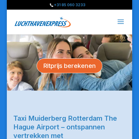
+31 85 060 3233
Ritprijs berekenen
Taxi Muiderberg Rotterdam The
Hague Airport – ontspannen
vertrekken met