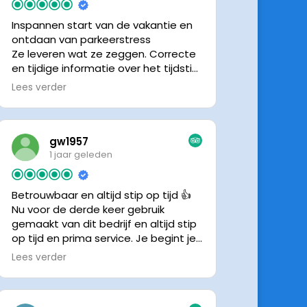
Inspannen start van de vakantie en
ontdaan van parkeerstress
Ze leveren wat ze zeggen. Correcte
en tijdige informatie over het tijdstip
van ophalen. Voldeed ook nu weer
Lees verder
aan de verwachtingen.
gw1957
1 jaar geleden
Betrouwbaar en altijd stip op tijd 👍
Nu voor de derde keer gebruik
gemaakt van dit bedrijf en altijd stip
op tijd en prima service. Je begint je
vakantie zonder zorgen iig. 👍👍
Lees verder