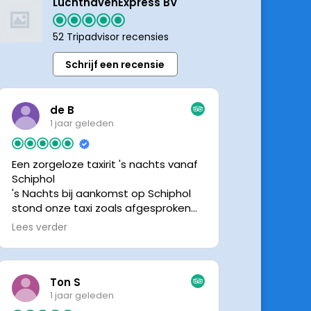
LuchthavenExpress BV
52 Tripadvisor recensies
Schrijf een recensie
de B
1 jaar geleden
Een zorgeloze taxirit 's nachts vanaf
Schiphol
's Nachts bij aankomst op Schiphol
stond onze taxi zoals afgesproken
keurig te wachten. Dankzij de goede
Lees verder
en directe communicatie met de
chauffeur wisten we precies waar de
taxi stond. Ralph is een vriendelijke
chauffeur, met een prachtige auto
Ton S
was het een comfortabele rit. Graag
1 jaar geleden
tot de volgende de keer.