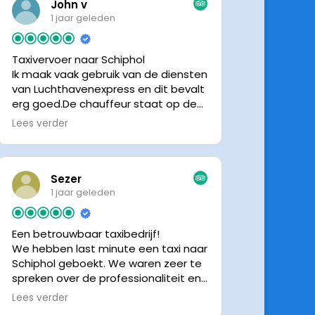
John v
1 jaar geleden
Taxivervoer naar Schiphol
Ik maak vaak gebruik van de diensten
van Luchthavenexpress en dit bevalt
erg goed.De chauffeur staat op de
afgesproken tijd klaar om je op te
Lees verder
halen en bij aankomst op Schiphol
neemt de chauffeur direct contact
op om door te geven waar hij klaar
staat.Altijd nette chauffeurs, en in
Sezer
mijn geval is het voordeliger dan
1 jaar geleden
parkeren op P3 bij 9 dagen parkeren.
En dan hopen dat je auto geen
Een betrouwbaar taxibedrijf!
schade heeft ivm de krappe
We hebben last minute een taxi naar
parkeervakken. Ik beveel
Schiphol geboekt. We waren zeer te
Luchthavenexpress dan ook zeker
spreken over de professionaliteit en
aan.
vriendelijkheid van luchthavenexpres!
Lees verder
De eigenaar van het bedrijf