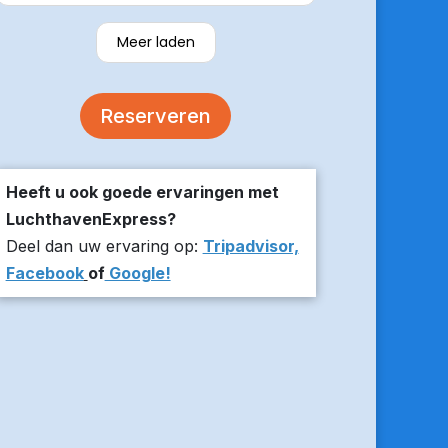
verzekerde om er op tijd te zijn en
stuurde z’n live locatie een paar
Meer laden
minuten voor aanvang bij ons thuis.
De auto was comfortabel. Een
volgende keer zou ik weer hier
Reserveren
boeken!
Heeft u ook goede ervaringen met
LuchthavenExpress?
Deel dan uw ervaring op:
Tripadvisor,
Facebook
of
Google!