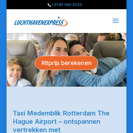
+31 85 060 3233
Ritprijs berekenen
Taxi Medemblik Rotterdam The
Hague Airport – ontspannen
vertrekken met