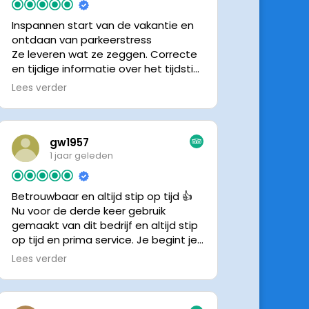
Inspannen start van de vakantie en
ontdaan van parkeerstress
Ze leveren wat ze zeggen. Correcte
en tijdige informatie over het tijdstip
van ophalen. Voldeed ook nu weer
Lees verder
aan de verwachtingen.
gw1957
1 jaar geleden
Betrouwbaar en altijd stip op tijd 👍
Nu voor de derde keer gebruik
gemaakt van dit bedrijf en altijd stip
op tijd en prima service. Je begint je
vakantie zonder zorgen iig. 👍👍
Lees verder