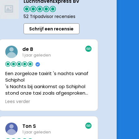
LuchthavenExpress BV
52 Tripadvisor recensies
Schrijf een recensie
de B
1 jaar geleden
Een zorgeloze taxirit 's nachts vanaf
Schiphol
's Nachts bij aankomst op Schiphol
stond onze taxi zoals afgesproken
keurig te wachten. Dankzij de goede
Lees verder
en directe communicatie met de
chauffeur wisten we precies waar de
taxi stond. Ralph is een vriendelijke
chauffeur, met een prachtige auto
Ton S
was het een comfortabele rit. Graag
1 jaar geleden
tot de volgende de keer.