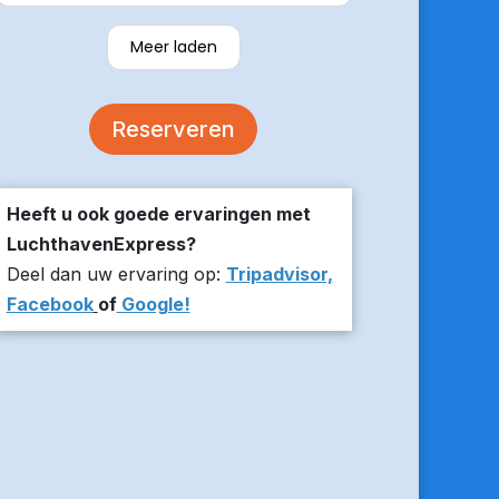
verzekerde om er op tijd te zijn en
stuurde z’n live locatie een paar
Meer laden
minuten voor aanvang bij ons thuis.
De auto was comfortabel. Een
volgende keer zou ik weer hier
Reserveren
boeken!
Heeft u ook goede ervaringen met
LuchthavenExpress?
Deel dan uw ervaring op:
Tripadvisor,
Facebook
of
Google!