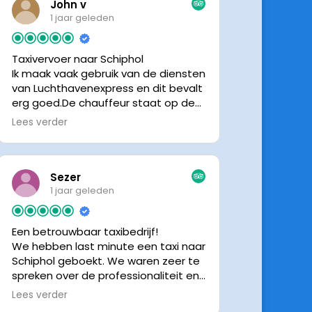
John v
1 jaar geleden
Taxivervoer naar Schiphol
Ik maak vaak gebruik van de diensten
van Luchthavenexpress en dit bevalt
erg goed.De chauffeur staat op de
afgesproken tijd klaar om je op te
Lees verder
halen en bij aankomst op Schiphol
neemt de chauffeur direct contact
op om door te geven waar hij klaar
staat.Altijd nette chauffeurs, en in
Sezer
mijn geval is het voordeliger dan
1 jaar geleden
parkeren op P3 bij 9 dagen parkeren.
En dan hopen dat je auto geen
Een betrouwbaar taxibedrijf!
schade heeft ivm de krappe
We hebben last minute een taxi naar
parkeervakken. Ik beveel
Schiphol geboekt. We waren zeer te
Luchthavenexpress dan ook zeker
spreken over de professionaliteit en
aan.
vriendelijkheid van luchthavenexpres!
Lees verder
De eigenaar van het bedrijf