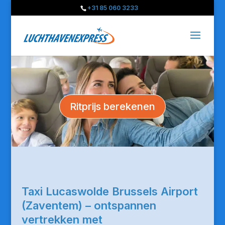
+31 85 060 3233
Ritprijs berekenen
Taxi Lucaswolde Brussels Airport
(Zaventem) – ontspannen
vertrekken met