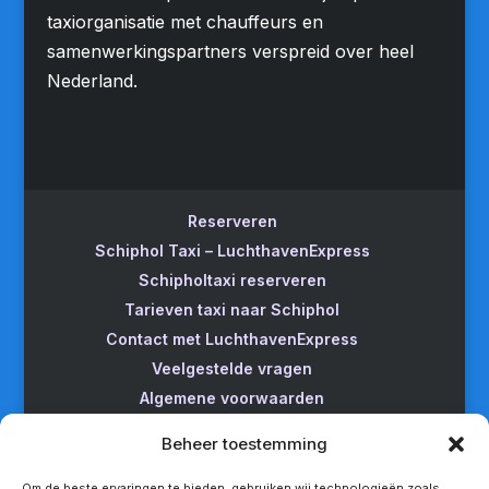
taxiorganisatie met chauffeurs en
samenwerkingspartners verspreid over heel
Nederland.
Reserveren
Schiphol Taxi – LuchthavenExpress
Schipholtaxi reserveren
Tarieven taxi naar Schiphol
Contact met LuchthavenExpress
Veelgestelde vragen
Algemene voorwaarden
Betrouwbare taxi naar Schiphol
Beheer toestemming
Wijzigen/annuleren
Taxi van Almere naar Schiphol
Om de beste ervaringen te bieden, gebruiken wij technologieën zoals