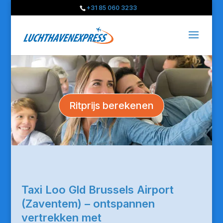
+31 85 060 3233
Ritprijs berekenen
Taxi Loo Gld Brussels Airport
(Zaventem) – ontspannen
vertrekken met