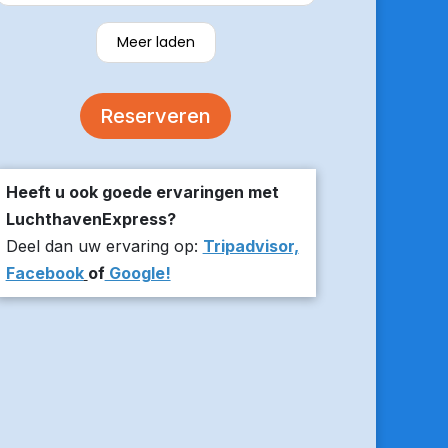
verzekerde om er op tijd te zijn en
stuurde z’n live locatie een paar
Meer laden
minuten voor aanvang bij ons thuis.
De auto was comfortabel. Een
volgende keer zou ik weer hier
Reserveren
boeken!
Heeft u ook goede ervaringen met
LuchthavenExpress?
Deel dan uw ervaring op:
Tripadvisor,
Facebook
of
Google!