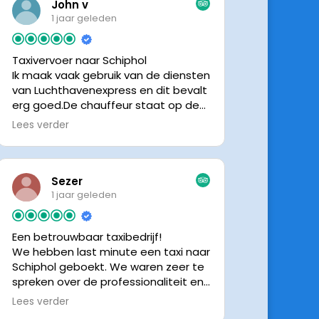
John v
1 jaar geleden
Taxivervoer naar Schiphol
Ik maak vaak gebruik van de diensten
van Luchthavenexpress en dit bevalt
erg goed.De chauffeur staat op de
afgesproken tijd klaar om je op te
Lees verder
halen en bij aankomst op Schiphol
neemt de chauffeur direct contact
op om door te geven waar hij klaar
staat.Altijd nette chauffeurs, en in
Sezer
mijn geval is het voordeliger dan
1 jaar geleden
parkeren op P3 bij 9 dagen parkeren.
En dan hopen dat je auto geen
Een betrouwbaar taxibedrijf!
schade heeft ivm de krappe
We hebben last minute een taxi naar
parkeervakken. Ik beveel
Schiphol geboekt. We waren zeer te
Luchthavenexpress dan ook zeker
spreken over de professionaliteit en
aan.
vriendelijkheid van luchthavenexpres!
Lees verder
De eigenaar van het bedrijf