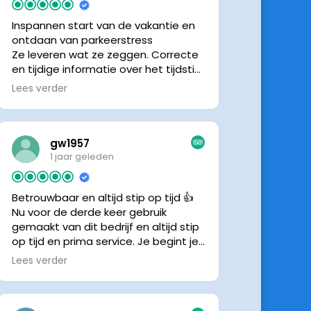
Inspannen start van de vakantie en
ontdaan van parkeerstress
Ze leveren wat ze zeggen. Correcte
en tijdige informatie over het tijdstip
van ophalen. Voldeed ook nu weer
Lees verder
aan de verwachtingen.
gw1957
1 jaar geleden
Betrouwbaar en altijd stip op tijd 👍
Nu voor de derde keer gebruik
gemaakt van dit bedrijf en altijd stip
op tijd en prima service. Je begint je
vakantie zonder zorgen iig. 👍👍
Lees verder