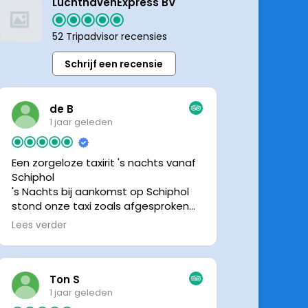
LuchthavenExpress BV
52 Tripadvisor recensies
Schrijf een recensie
de B
1 jaar geleden
Een zorgeloze taxirit 's nachts vanaf
Schiphol
's Nachts bij aankomst op Schiphol
stond onze taxi zoals afgesproken
keurig te wachten. Dankzij de goede
Lees verder
en directe communicatie met de
chauffeur wisten we precies waar de
taxi stond. Ralph is een vriendelijke
chauffeur, met een prachtige auto
Ton S
was het een comfortabele rit. Graag
1 jaar geleden
tot de volgende de keer.