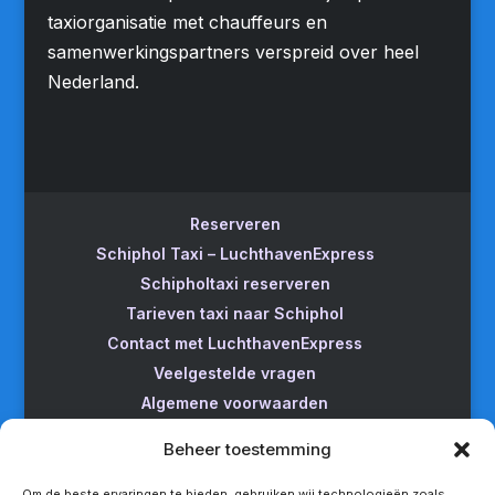
taxiorganisatie met chauffeurs en
samenwerkingspartners verspreid over heel
Nederland.
Reserveren
Schiphol Taxi – LuchthavenExpress
Schipholtaxi reserveren
Tarieven taxi naar Schiphol
Contact met LuchthavenExpress
Veelgestelde vragen
Algemene voorwaarden
Betrouwbare taxi naar Schiphol
Beheer toestemming
Wijzigen/annuleren
Taxi van Almere naar Schiphol
Om de beste ervaringen te bieden, gebruiken wij technologieën zoals