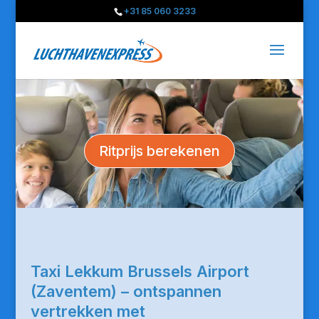
+31 85 060 3233
Ritprijs berekenen
Taxi Lekkum Brussels Airport
(Zaventem) – ontspannen
vertrekken met