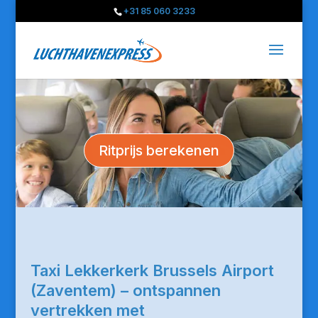
+31 85 060 3233
Ritprijs berekenen
Taxi Lekkerkerk Brussels Airport
(Zaventem) – ontspannen
vertrekken met