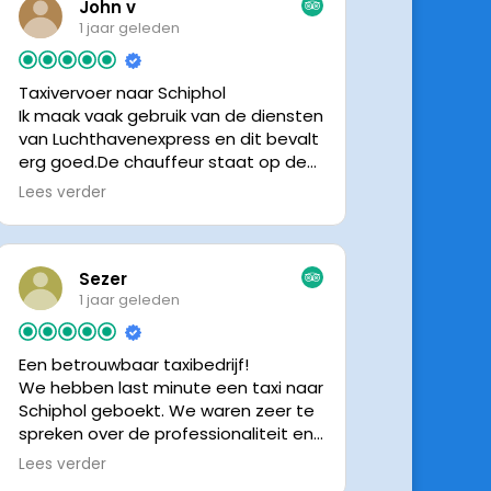
John v
1 jaar geleden
Taxivervoer naar Schiphol
Ik maak vaak gebruik van de diensten
van Luchthavenexpress en dit bevalt
erg goed.De chauffeur staat op de
afgesproken tijd klaar om je op te
Lees verder
halen en bij aankomst op Schiphol
neemt de chauffeur direct contact
op om door te geven waar hij klaar
staat.Altijd nette chauffeurs, en in
Sezer
mijn geval is het voordeliger dan
1 jaar geleden
parkeren op P3 bij 9 dagen parkeren.
En dan hopen dat je auto geen
Een betrouwbaar taxibedrijf!
schade heeft ivm de krappe
We hebben last minute een taxi naar
parkeervakken. Ik beveel
Schiphol geboekt. We waren zeer te
Luchthavenexpress dan ook zeker
spreken over de professionaliteit en
aan.
vriendelijkheid van luchthavenexpres!
Lees verder
De eigenaar van het bedrijf