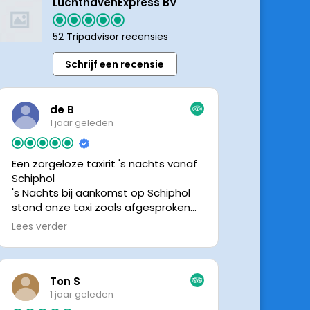
LuchthavenExpress BV
52 Tripadvisor recensies
Schrijf een recensie
de B
1 jaar geleden
Een zorgeloze taxirit 's nachts vanaf
Schiphol
's Nachts bij aankomst op Schiphol
stond onze taxi zoals afgesproken
keurig te wachten. Dankzij de goede
Lees verder
en directe communicatie met de
chauffeur wisten we precies waar de
taxi stond. Ralph is een vriendelijke
chauffeur, met een prachtige auto
Ton S
was het een comfortabele rit. Graag
1 jaar geleden
tot de volgende de keer.