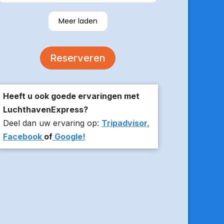
verzekerde om er op tijd te zijn en
stuurde z’n live locatie een paar
Meer laden
minuten voor aanvang bij ons thuis.
De auto was comfortabel. Een
volgende keer zou ik weer hier
Reserveren
boeken!
Heeft u ook goede ervaringen met
LuchthavenExpress?
Deel dan uw ervaring op:
Tripadvisor,
Facebook
of
Google!