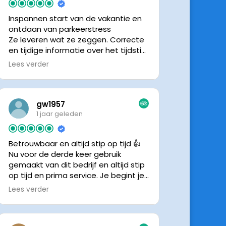
Inspannen start van de vakantie en
ontdaan van parkeerstress
Ze leveren wat ze zeggen. Correcte
en tijdige informatie over het tijdstip
van ophalen. Voldeed ook nu weer
Lees verder
aan de verwachtingen.
gw1957
1 jaar geleden
Betrouwbaar en altijd stip op tijd 👍
Nu voor de derde keer gebruik
gemaakt van dit bedrijf en altijd stip
op tijd en prima service. Je begint je
vakantie zonder zorgen iig. 👍👍
Lees verder